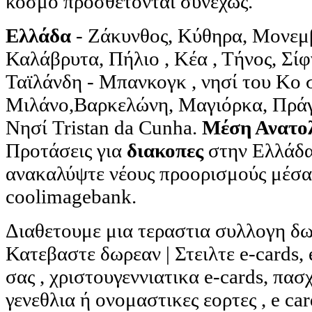
κόσμο προσθέτονται συνεχώς.
Ελλάδα
- Ζάκυνθος, Κύθηρα, Μονεμβ
Καλάβρυτα, Πήλιο , Κέα , Τήνος, Σί
Ταϊλάνδη - Μπανκογκ , νησί του Κο 
Μιλάνο,Βαρκελώνη, Μαγιόρκα, Πρά
Νησί Tristan da Cunha.
Μέση Ανατο
Προτάσεις για
διακοπες
στην Ελλάδα
ανακαλύψτε νέους προορισμούς μέσα 
coolimagebank.
Διαθετουμε μια τεραστια συλλογη δ
Κατεβαστε δωρεαν | Στειλτε e-cards, 
σας , χριστουγεννιατικα e-cards, πασχ
γενεθλια ή ονομαστικες εορτες , e card