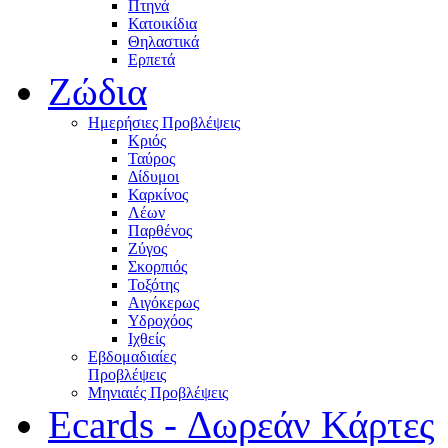
Πτηνά
Κατοικίδια
Θηλαστικά
Ερπετά
Ζώδια
Ημερήσιες Προβλέψεις
Κριός
Ταύρος
Δίδυμοι
Καρκίνος
Λέων
Παρθένος
Ζύγος
Σκορπιός
Τοξότης
Αιγόκερως
Υδροχόος
Ιχθείς
Εβδομαδιαίες
Προβλέψεις
Μηνιαιές Προβλέψεις
Ecards - Δωρεάν Κάρτες