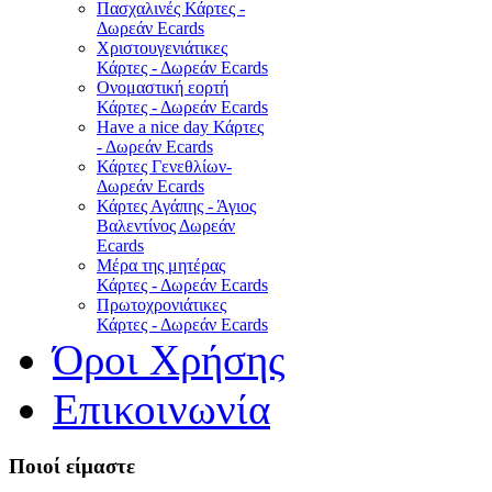
Πασχαλινές Κάρτες -
Δωρεάν Ecards
Χριστουγενιάτικες
Κάρτες - Δωρεάν Ecards
Ονομαστική εορτή
Κάρτες - Δωρεάν Ecards
Have a nice day Κάρτες
- Δωρεάν Ecards
Κάρτες Γενεθλίων-
Δωρεάν Ecards
Κάρτες Αγάπης - Άγιος
Βαλεντίνος Δωρεάν
Ecards
Μέρα της μητέρας
Κάρτες - Δωρεάν Ecards
Πρωτοχρονιάτικες
Κάρτες - Δωρεάν Ecards
Όροι Χρήσης
Επικοινωνία
Ποιοί είμαστε