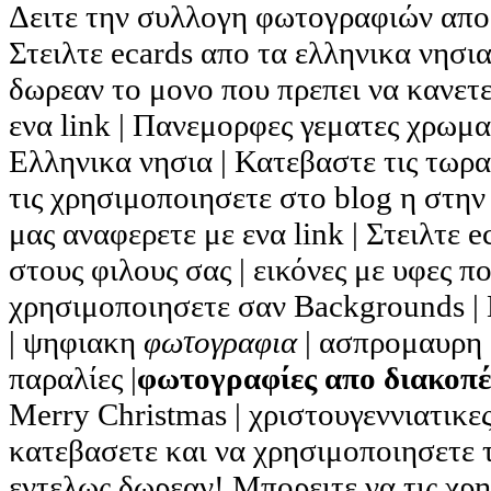
Δειτε την συλλογη φωτογραφιών απο 
Στειλτε ecards απο τα ελληνικα νησια
δωρεαν το μονο που πρεπει να κανετε
ενα link | Πανεμορφες γεματες χρωμ
Ελληνικα νησια | Κατεβαστε τις τωρα
τις χρησιμοποιησετε στο blog η στην
μας αναφερετε με ενα link | Στειλτε e
στους φιλους σας | εικόνες με υφες πο
χρησιμοποιησετε σαν Backgrounds |
| ψηφιακη
φωτογραφια
| ασπρομαυρη φ
παραλίες |
φωτογραφίες απο διακοπέ
Merry Christmas | χριστουγεννιατικε
κατεβασετε και να χρησιμοποιησετε 
εντελως δωρεαν! Μπορειτε να τις χρ