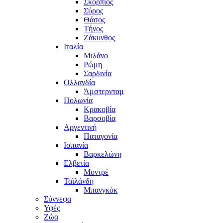
Σκoρπιός
Σύρος
Θάσος
Τήνος
Ζάκυνθος
Ιταλία
Μιλάνο
Ρώμη
Σαρδινία
Ολλανδία
Άμστερνταμ
Πολωνία
Κρακοβία
Βαρσοβία
Αργεντινή
Παταγονία
Ισπανία
Βαρκελώνη
Ελβετία
Μοντρέ
Ταϊλάνδη
Μπανγκόκ
Σύννεφα
Υφές
Ζώα