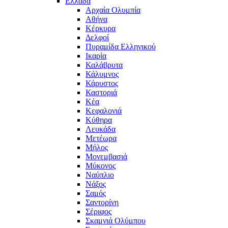
Ελλάδα
Αρχαία Ολυμπία
Αθήνα
Κέρκυρα
Δελφοί
Πυραμίδα Ελληνικού
Ικαρία
Καλάβρυτα
Κάλυμνος
Κάρυστος
Καστοριά
Κέα
Κεφαλονιά
Κύθηρα
Λευκάδα
Μετέωρα
Μήλος
Μονεμβασιά
Μύκονος
Ναύπλιο
Νάξος
Σαμός
Σαντορίνη
Σέριφος
Σκαμνιά Ολύμπου