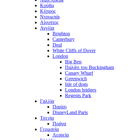
Κούβα
Κύπρος
Ντουμπάι
Αίγυπτος
Αγγλία
Brighton
Canterbury
Deal
White Cliffs of Dover
London
Big Ben
Παλάτι του Buckingham
Canary Wharf
Greenwich
Isle of dogs
London bridges
Regents Park
Γαλλία
Παρίσι
DisneyLand Paris
Τσεχία
Πράγα
Γερμανία
Λειψεία